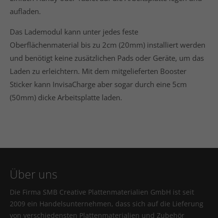
aufladen.
Das Lademodul kann unter jedes feste
Oberflächenmaterial bis zu 2cm (20mm) installiert werden
und benötigt keine zusätzlichen Pads oder Geräte, um das
Laden zu erleichtern. Mit dem mitgelieferten Booster
Sticker kann InvisaCharge aber sogar durch eine 5cm
(50mm) dicke Arbeitsplatte laden.
Über uns
Die Firma SMB Creative Plattenmaterialien GmbH ist seit
2009 ein Handelsunternehmen, dass sich auf die Lieferung
von verschiedensten Plattenmaterialien und Zubehör