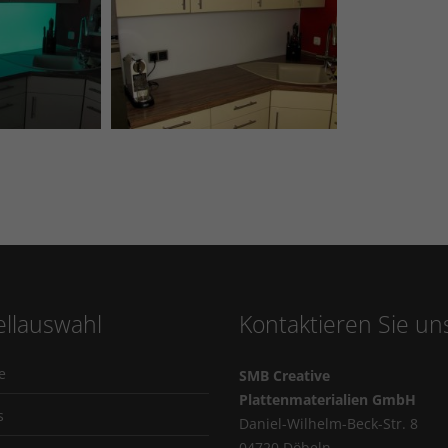
llauswahl
Kontaktieren Sie un
e
SMB Creative
Plattenmaterialien GmbH
s
Daniel-Wilhelm-Beck-Str. 8
04720 Döbeln