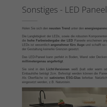
Sonstiges - LED Paneel
Holen Sie sich den
neusten Trend
unter den
energiesparen
Die Langlebigkeit der LEDs, sowie die robusten Komponenten
die
hohe Farbwiedergabe der LED
Paneele erscheinen ang
LEDs ist wesentlich
angenehmer fürs Auge
und schafft so
der Gestaltung keinerlei Grenzen gesetzt.
Das LED-Paneel kann perfekt in Boden, Wand oder Decken 
millimetergenau angefertigt
.
Sie sind in den
Licht-Versionen
weiß (kalt oder warm o
Einbauhöhe beträgt 2cm. Befestigt werden können die Panee
Als Oberfläche ist
satiniertes ESG-Glas
lieferbar. Natürl
eingesetzt werden, z.B. Naturstein.