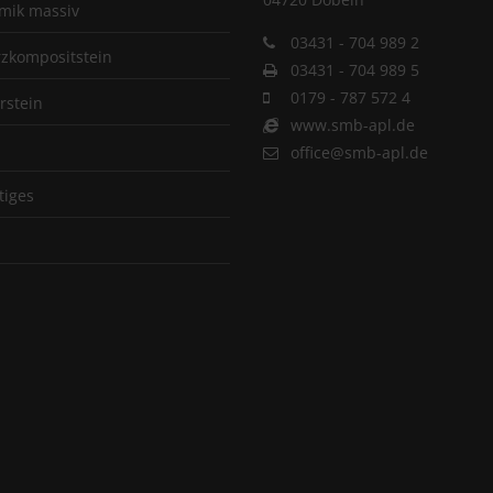
mik massiv
03431 - 704 989 2
zkompositstein
03431 - 704 989 5
0179 - 787 572 4
rstein
www.smb-apl.de
office@smb-apl.de
tiges
p