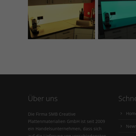
Über uns
Schne
Hom
Die Firma SMB Creative
Plattenmaterialien GmbH ist seit 2009
New
ein Handelsunternehmen, dass sich
auf die Lieferung von verschiedensten