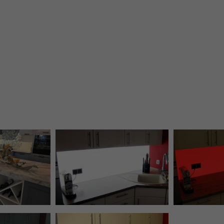
r White, LED
 satiniert