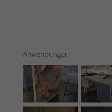
Anwendungen
Naturstein Dover White, LED
Naturstein Dove
Beleutung, OF satiniert
Beleutung, OF