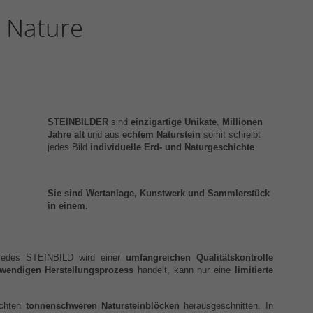
y Nature
STEINBILDER
sind
einzigartige Unikate
,
Millionen
Jahre alt
und aus
echtem Naturstein
somit schreibt
jedes Bild
individuelle Erd- und Naturgeschichte
.
Sie sind Wertanlage, Kunstwerk und Sammlerstück
in einem.
edes STEINBILD wird einer
umfangreichen Qualitätskontrolle
fwendigen Herstellungsprozess
handelt, kann nur eine
limitierte
echten
tonnenschweren Natursteinblöcken
herausgeschnitten. In