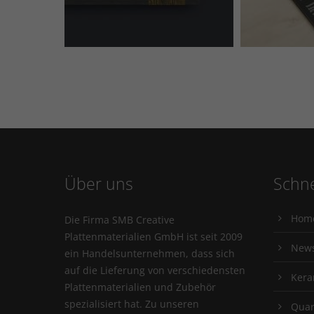
Über uns
Schne
Hom
Die Firma SMB Creative
Plattenmaterialien GmbH ist seit 2009
New
ein Handelsunternehmen, dass sich
auf die Lieferung von verschiedensten
Kera
Plattenmaterialien und Zubehör
spezialisiert hat. Zu unseren
Quar