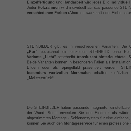
Einzelfertigung
und
Handarbeit
wird jedes Bild
individuel
Jeder
Holzrahmen
wird individuell auf das passende STE
verschiedenen Farben
(Ahorn schwarzmatt oder Eiche natu
STEINBILDER gibt es in verschiedenen Varianten. Die
„Pur“
bezeichnet ein einzelnes STEINBILD ohne Bele
Variante „Licht“
beschreibt
transluzent hinterleuchtete
Beide Varianten können in besonderen Fällen als Installatio
Bildern oder als Spiegelbild präsentiert werden. STE
besonders wertvollen Merkmalen
erhalten zusätzlic
„Meisterstück“
.
Die STEINBILDER haben passende integrierte, einstellbare 
der Wand. Somit erwecken Sie den Eindruck als würd
abgestimmtes Montage - Schienensystem für eine einfache, ho
können Sie auch den
Montageservice
für einen professionel