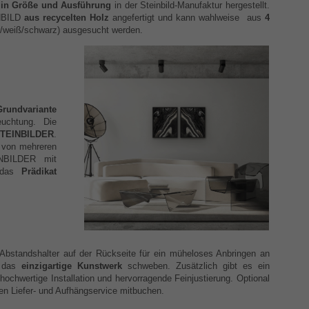
l in Größe und Ausführung
in der Steinbild-Manufaktur hergestellt.
INBILD
aus recycelten Holz
angefertigt und kann wahlweise aus
4
r/weiß/schwarz) ausgesucht werden.
Grundvariante
uchtung. Die
 STEINBILDER
.
n von mehreren
INBILDER mit
h das
Prädikat
Abstandshalter auf der Rückseite für ein müheloses Anbringen an
e das
einzigartige Kunstwerk
schweben. Zusätzlich gibt es ein
chwertige Installation und hervorragende Feinjustierung. Optional
len Liefer- und Aufhängservice mitbuchen.