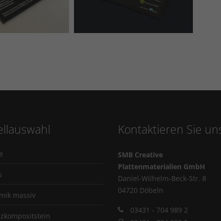
llauswahl
Kontaktieren Sie un
e
SMB Creative
Plattenmaterialien GmbH
s
Daniel-Wilhelm-Beck-Str. 8
04720 Döbeln
mik massiv
03431 - 704 989 2
zkompositstein