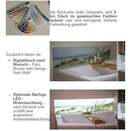
D
Die Rückseite jeder Glasplatte wird
2-
n
bis 3-fach im gewünschten Farbton
s
lackiert
, was eine homogene, brillante
R
Farbwirkung garantiert.
S
Zusätzlich bieten wir:
Digitaldruck nach
Wunsch
– Foto,
Muster oder Design
Ihrer Wahl
Optionale flächige
LED -
Hinterleuchtung
–
setzt Akzente und
schafft eine
angenehme
Ambientebeleuchtung