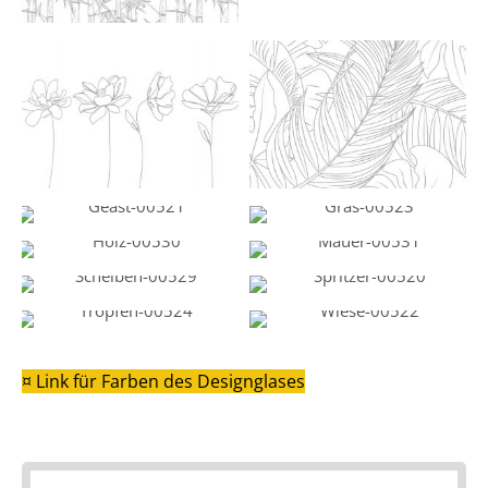
Blumen-00527
Dschungel-00526
Geäst-00521
Gras-00523
Holz-00530
Mauer-00531
Scheiben-00529
Spritzer-00520
Tropfen-00524
Wiese-00522
¤ Link für Farben des Designglases