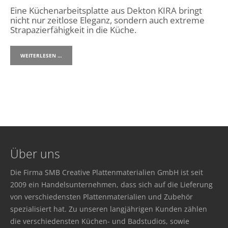
Eine Küchenarbeitsplatte aus Dekton KIRA bringt
nicht nur zeitlose Eleganz, sondern auch extreme
Strapazierfähigkeit in die Küche.
WEITERLESEN …
Über uns
Die Firma SMB Creative Plattenmaterialien GmbH ist seit
2009 ein Handelsunternehmen, dass sich auf die Lieferung
von verschiedensten Plattenmaterialien und Zubehör
spezialisiert hat. Zu unseren langjährigen Kunden zählen
die verschiedensten Küchen- und Badstudios, sowie