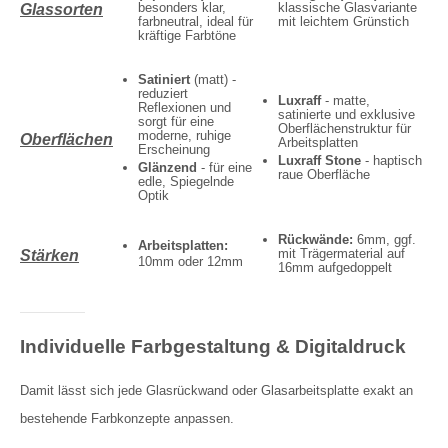
besonders klar,
klassische Glasvariante
Glassorten
farbneutral, ideal für
mit leichtem Grünstich
kräftige Farbtöne
Satiniert
(matt) -
reduziert
Luxraff
- matte,
Reflexionen und
satinierte und exklusive
sorgt für eine
Oberflächenstruktur für
moderne, ruhige
Oberflächen
Arbeitsplatten
Erscheinung
Luxraff Stone
- haptisch
Glänzend
- für eine
raue Oberfläche
edle, Spiegelnde
Optik
Rückwände:
6mm, ggf.
Arbeitsplatten:
mit Trägermaterial auf
Stärken
10mm oder 12mm
16mm aufgedoppelt
Individuelle Farbgestaltung & Digitaldruck
Damit lässt sich jede Glasrückwand oder Glasarbeitsplatte exakt an
bestehende Farbkonzepte anpassen.