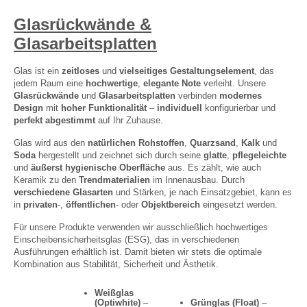
Glasrückwände &
Glasarbeitsplatten
Glas ist ein
zeitloses
und
vielseitiges Gestaltungselement
, das
jedem Raum eine
hochwertige
,
elegante Note
verleiht. Unsere
Glasrückwände
und
Glasarbeitsplatten
verbinden
modernes
Design
mit
hoher Funktionalität
–
individuell
konfigurierbar und
perfekt abgestimmt
auf Ihr Zuhause.
Glas wird aus den
natürlichen Rohstoffen
,
Quarzsand
,
Kalk
und
Soda
hergestellt und zeichnet sich durch seine
glatte
,
pflegeleichte
und
äußerst hygienische Oberfläche
aus. Es zählt, wie auch
Keramik zu den
Trendmaterialien
im Innenausbau. Durch
verschiedene Glasarten
und Stärken, je nach Einsatzgebiet, kann es
in
privaten
-,
öffentlichen
- oder
Objektbereich
eingesetzt werden.
Für unsere Produkte verwenden wir ausschließlich hochwertiges
Einscheibensicherheitsglas (ESG), das in verschiedenen
Ausführungen erhältlich ist.
Damit bieten wir stets die optimale
Kombination aus Stabilität, Sicherheit und Ästhetik.
Weißglas
(Optiwhite)
–
Grünglas (Float)
–