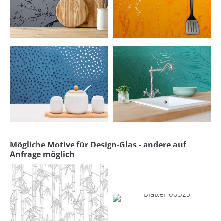
Schwarz
Goldgelb
Motiv Tropfen - Farbe K-IP 33
Motiv Dschungel - Farbe K-IP
Tintenblau
27 Minttürkis
Mögliche Motive für Design-Glas - andere auf
Anfrage möglich
Bambus-00528
Blätter-00525