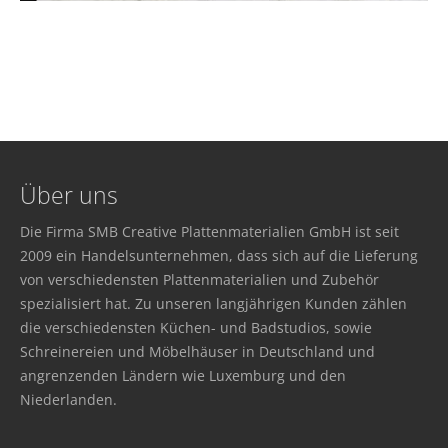
Über uns
Die Firma SMB Creative Plattenmaterialien GmbH ist seit
2009 ein Handelsunternehmen, dass sich auf die Lieferung
von verschiedensten Plattenmaterialien und Zubehör
spezialisiert hat. Zu unseren langjährigen Kunden zählen
die verschiedensten Küchen- und Badstudios, sowie
Schreinereien und Möbelhäuser in Deutschland und
angrenzenden Ländern wie Luxemburg und den
Niederlanden.