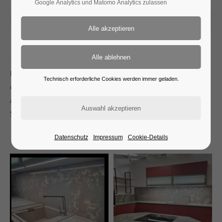
Google Analytics und Matomo Analytics zulassen
2022-11-09 10:44
Die Küchenarbeitsplatte und Nischenrückwand im Foto ist
Technisch erforderliche Cookies werden immer geladen.
das Dekor ICE WHITE von Compac®. Die Struktur erinnert
an eisige Seenlandschaften und Schneekristalle.
Spektakulär ist außerdem die Tiefenwirkung des Dekors.
Datenschutz
Impressum
Cookie-Details