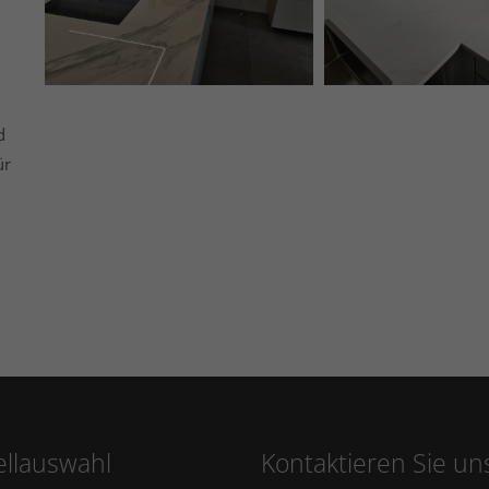
d
ür
llauswahl
Kontaktieren Sie un