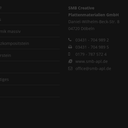
e
SMB Creative
Plattenmaterialien GmbH
s
Daniel-Wilhelm-Beck-Str. 8
04720 Döbeln
mik massiv
03431 - 704 989 2
zkompositstein
03431 - 704 989 5
0179 - 787 572 4
rstein
www.smb-apl.de
office@smb-apl.de
tiges
p