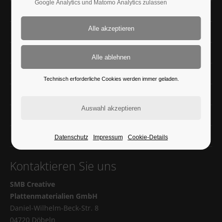
Google Analytics und Matomo Analytics zulassen
News
Keramik massiv
Quarzkompositstein
Naturstein
Technisch erforderliche Cookies werden immer geladen.
Glas
Sonstiges
Shop
Datenschutz
Impressum
Cookie-Details
Kontaktieren Sie uns
SMB Creative
Plattenmaterialien GmbH
Daniel-Wilhelm-Beck-Str. 8
04720 Döbeln