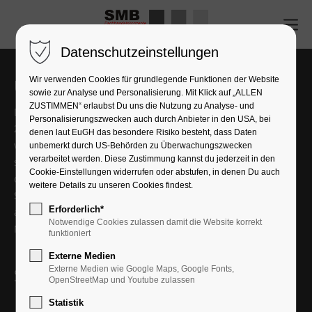
Datenschutzeinstellungen
Wir verwenden Cookies für grundlegende Funktionen der Website
Über uns
sowie zur Analyse und Personalisierung. Mit Klick auf „ALLEN
ZUSTIMMEN“ erlaubst Du uns die Nutzung zu Analyse- und
Die Firma SMB Creative Plattenmaterialien GmbH ist seit
Personalisierungszwecken auch durch Anbieter in den USA, bei
2009 ein Handelsunternehmen, dass sich auf die Lieferung
denen laut EuGH das besondere Risiko besteht, dass Daten
von verschiedensten Plattenmaterialien und Zubehör
unbemerkt durch US-Behörden zu Überwachungszwecken
verarbeitet werden. Diese Zustimmung kannst du jederzeit in den
spezialisiert hat. Zu unseren langjährigen Kunden zählen
Cookie-Einstellungen widerrufen oder abstufen, in denen Du auch
die verschiedensten Küchen- und Badstudios, sowie
weitere Details zu unseren Cookies findest.
Schreinereien und Möbelhäuser in Deutschland und
Erforderlich*
angrenzenden Ländern wie Luxemburg und den
Notwendige Cookies zulassen damit die Website korrekt
Niederlanden.
funktioniert
Externe Medien
Externe Medien wie Google Maps, Google Fonts,
Schnellauswahl
OpenStreetMap und Youtube zulassen
Home
Statistik